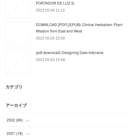
PORTADOR DE LUZ 3)
2022.05.04 11:13
DOWNLOAD [PDF] {EPUB} Clinical Herbalism: Plant
Wisdom from East and West
2022.05.03 15:50
{pdf download} Designing Data-Intensive
2022.05.03 15:49
カテゴリ
アーカイブ
2022
(
66
)
(
6
)
2021
(
18
)