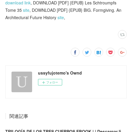
download link
, DOWNLOAD [PDF] {EPUB} Les Schtroumpfs
Tome 35
site
, DOWNLOAD [PDF] {EPUB} BIG. Formgiving. An
Architectural Future History
site
,
ussyfujotemo's Ownd
フォロー
関連記事
TRILOGÍA DE LOS TRES CUERPOS EBOOK | | Descargar libro PDF EPUB