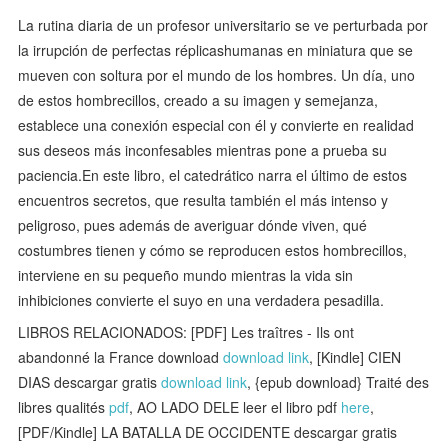
La rutina diaria de un profesor universitario se ve perturbada por
la irrupción de perfectas réplicashumanas en miniatura que se
mueven con soltura por el mundo de los hombres. Un día, uno
de estos hombrecillos, creado a su imagen y semejanza,
establece una conexión especial con él y convierte en realidad
sus deseos más inconfesables mientras pone a prueba su
paciencia.En este libro, el catedrático narra el último de estos
encuentros secretos, que resulta también el más intenso y
peligroso, pues además de averiguar dónde viven, qué
costumbres tienen y cómo se reproducen estos hombrecillos,
interviene en su pequeño mundo mientras la vida sin
inhibiciones convierte el suyo en una verdadera pesadilla.
LIBROS RELACIONADOS: [PDF] Les traîtres - Ils ont
abandonné la France download
download link
, [Kindle] CIEN
DIAS descargar gratis
download link
, {epub download} Traité des
libres qualités
pdf
, AO LADO DELE leer el libro pdf
here
,
[PDF/Kindle] LA BATALLA DE OCCIDENTE descargar gratis