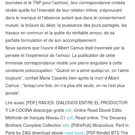
tournées et le TNP pour l'actrice), leur correspondance croisée
révèle quelle fut l'intensité de leur relation intime, s'éprouvant
dans le manque et l'absence autant que dans le consentement
mutuel, la brûlure du désir, la jouissance des jours partagés, les
travaux en commun et la quête du véritable amour, de sa
parfaite formulation et de son accomplissement.
Nous savions que l'ouvre d'Albert Camus était traversée par la
pensée et l'expérience de l'amour. La publication de cette
immense correspondance révèle une pierre angulaire à cette
constante préoccupation. "Quand on a aimé quelqu'un, on l'aime
toujours", confiait Maria Casarès bien après la mort d'Albert
Camus ; "lorsqu'une fois, on n'a plus été seule, on ne l'est plus
jamais".
Lire aussi: [PDF] RAICES: DIALOGOS ENTRE EL PRODUCTOR
Y LA COCINA descargar gratis
pdf
, Online Read Ebook Edito
Méthode de français Niveau C1
pdf
, Read online: The Devaney
Brothers Complete Collection
site
, [Pdf/ePub] Miraculous: Peril in
Paris by ZAG download ebook
read book
, [PDF/Kindle] BTS The