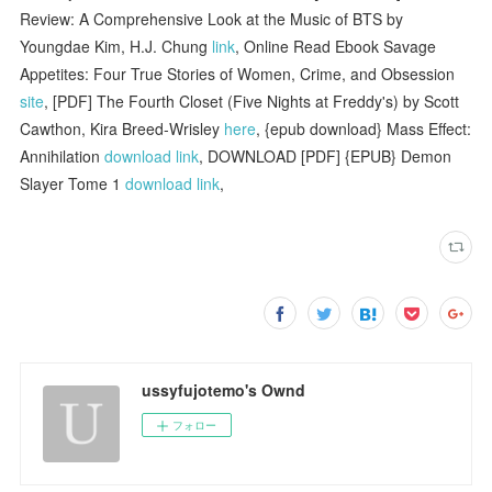
Review: A Comprehensive Look at the Music of BTS by
Youngdae Kim, H.J. Chung
link
, Online Read Ebook Savage
Appetites: Four True Stories of Women, Crime, and Obsession
site
, [PDF] The Fourth Closet (Five Nights at Freddy's) by Scott
Cawthon, Kira Breed-Wrisley
here
, {epub download} Mass Effect:
Annihilation
download link
, DOWNLOAD [PDF] {EPUB} Demon
Slayer Tome 1
download link
,
ussyfujotemo's Ownd
フォロー